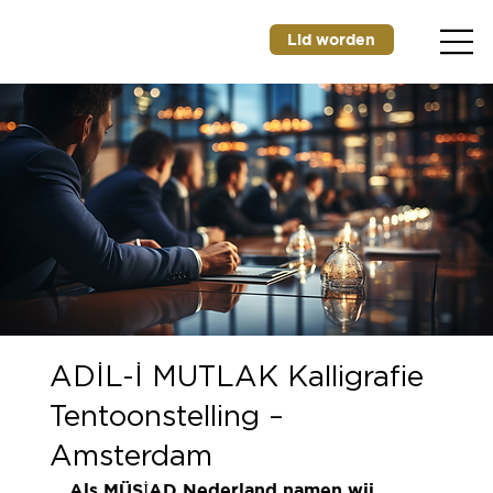
Lid worden
ADİL-İ MUTLAK Kalligrafie
Tentoonstelling –
Amsterdam
Als MÜSİAD Nederland namen wij 