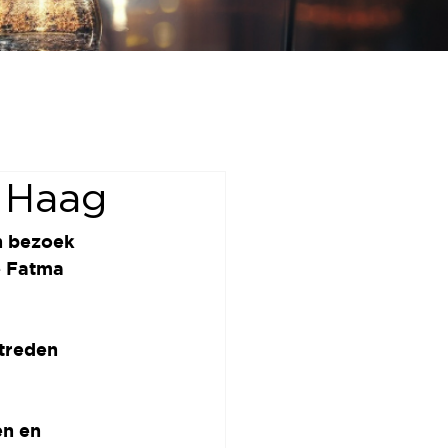
 Haag
n bezoek 
 
Fatma 
treden 
en en 