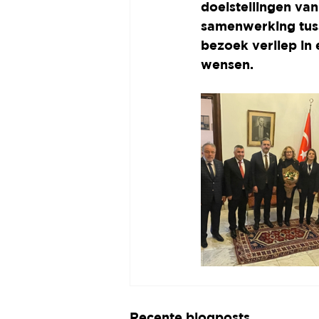
doelstellingen va
samenwerking tuss
bezoek verliep in 
wensen.
Recente blogposts